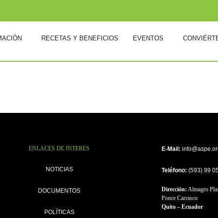
MACIÓN
RECETAS Y BENEFICIOS
EVENTOS
CONVIÉRT
ENLACES DE INTERES
E-Mail:
info@aspe.or
NOTICIAS
Teléfono:
(593) 99 0
Dirección:
Almagro Plaz
DOCUMENTOS
Ponce Carrasco
Quito – Ecuador
POLÍTICAS