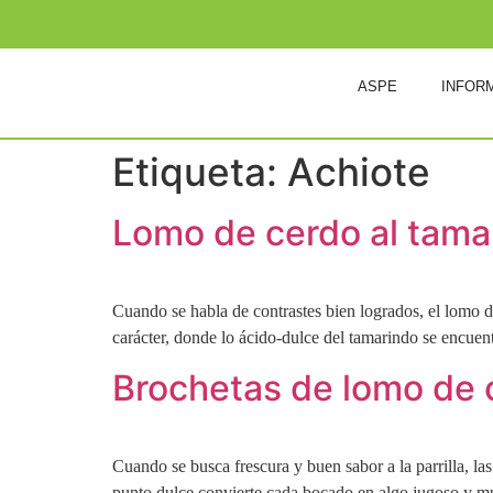
ASPE
INFOR
Etiqueta:
Achiote
Lomo de cerdo al tamari
Cuando se habla de contrastes bien logrados, el lomo d
carácter, donde lo ácido-dulce del tamarindo se encuent
Brochetas de lomo de ce
Cuando se busca frescura y buen sabor a la parrilla, la
punto dulce convierte cada bocado en algo jugoso y mu