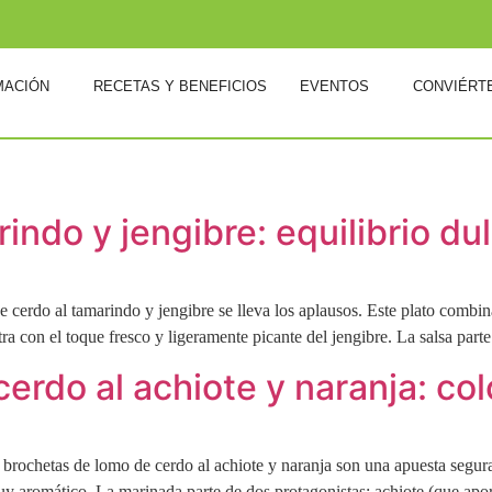
MACIÓN
RECETAS Y BENEFICIOS
EVENTOS
CONVIÉRT
ndo y jengibre: equilibrio dul
e cerdo al tamarindo y jengibre se lleva los aplausos. Este plato combi
ra con el toque fresco y ligeramente picante del jengibre. La salsa part
rdo al achiote y naranja: color
s brochetas de lomo de cerdo al achiote y naranja son una apuesta segur
y aromático. La marinada parte de dos protagonistas: achiote (que apo