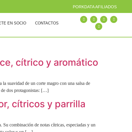
PORKDATA AFILIADOS
ETE EN SOCIO
CONTACTOS
ce, cítrico y aromático
na la suavidad de un corte magro con una salsa de
e de dos protagonistas: […]
, cítricos y parrilla
a. Su combinación de notas cítricas, especiadas y un
rta color y un […]