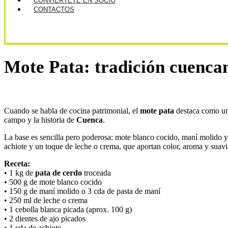
CONVIÉRTETE EN SOCIO
CONTACTOS
Mote Pata: tradición cuenca
Cuando se habla de cocina patrimonial, el
mote pata
destaca como uno
campo y la historia de
Cuenca
.
La base es sencilla pero poderosa: mote blanco cocido, maní molido 
achiote y un toque de leche o crema, que aportan color, aroma y suav
Receta:
• 1 kg de
pata de cerdo
troceada
• 500 g de mote blanco cocido
• 150 g de maní molido o 3 cda de pasta de maní
• 250 ml de leche o crema
• 1 cebolla blanca picada (aprox. 100 g)
• 2 dientes de ajo picados
• 1 cda de achiote