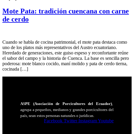
Mote Pata: tradición cuencana con carne
de cerdo
Cuando se habla de cocina patrimonial, el mote pata destaca como
uno de los platos más representativos del Austro ecuatoriano.
Heredado de generaciones, este guiso espeso y reconfortante reúne
el sabor del campo y la historia de Cuenca. La base es sencilla pero
poderosa: mote blanco cocido, maní molido y pata de cerdo tierna,
cocinada […]
ASPE (Asociación de Porcicultores del Ecuador)
,
agrupa a pequeños, medianos y grandes porcicultores del
país, sean estos personas naturales o jurídicas.
Facebook
Twitter
Instagram
Youtube