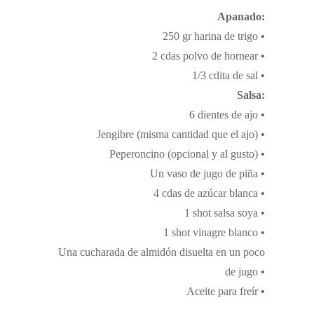
Apanado:
250 gr harina de trigo
•
2 cdas polvo de hornear
•
1/3 cdita de sal
•
Salsa:
6 dientes de ajo
•
Jengibre (misma cantidad que el ajo)
•
Peperoncino (opcional y al gusto)
•
Un vaso de jugo de piña
•
4 cdas de azúcar blanca
•
1 shot salsa soya
•
1 shot vinagre blanco
•
Una cucharada de almidón disuelta en un poco
de jugo
•
Aceite para freír
•